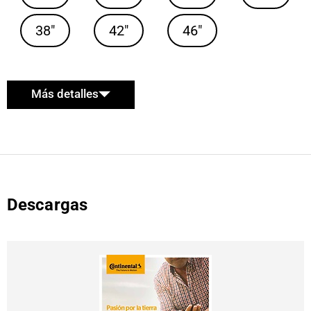
38"
42"
46"
Más detalles
Descargas