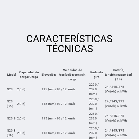
CARACTERÍSTICAS
TÉCNICAS
Velocidad de
Batería,
Capacidad de
Radio de
Model
Elevación
traslación con/sin
tensión/capacidad
carga/Carga
giro
carga
(5 h)
2250 /
24 / 345/375
N20
2,0 (t)
115 (mm)
10 / 12 km/h
2320
(V)/(Ah) o. kWh
(mm)
2250 /
N20
24 / 345/375
2,0 (t)
115 (mm)
10 / 12 km/h
2320
(SA)
(V)/(Ah) o. kWh
(mm)
2250 /
24 / 345/375
N20 B
2,0 (t)
115 (mm)
10 / 12 km/h
2320
(V)/(Ah) o. kWh
(mm)
2250 /
N20 B
24 / 345/375
2,0 (t)
115 (mm)
10 / 12 km/h
2320
(SA)
(V)/(Ah) o. kWh
(mm)