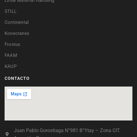
Linde Material Handling
STILL
Continental
Konecranes
Fronius
FAAM
KAUP
CONTACTO
Juan Pablo Gorostiaga N°981 B°Ytay – Zona CIT.