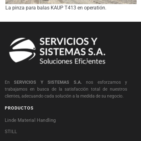
La pinza para balas KAUP T413 en operatión.
En
SERVICIOS Y SISTEMAS S.A.
nos esforzamos y
trabajamos en busca de la satisfacción total de nuestros
clientes, adecuando cada solución a la medida de su negocio.
PRODUCTOS
Linde Material Handling
STILL