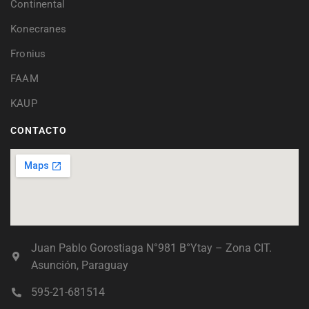
Continental
Konecranes
Fronius
FAAM
KAUP
CONTACTO
Juan Pablo Gorostiaga N°981 B°Ytay – Zona CIT.
Asunción, Paraguay
595-21-681514