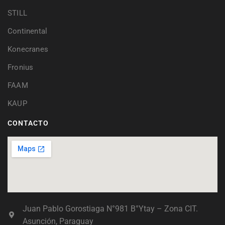
STILL
Continental
Konecranes
Fronius
FAAM
KAUP
CONTACTO
Juan Pablo Gorostiaga N°981 B°Ytay – Zona CIT.
Asunción, Paraguay