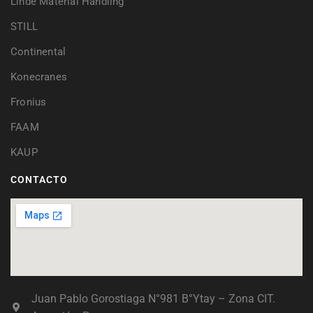
Linde Material Handling
STILL
Continental
Konecranes
Fronius
FAAM
KAUP
CONTACTO
Juan Pablo Gorostiaga N°981 B°Ytay – Zona CIT.