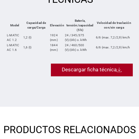
Batería,
Capacidad de
Velocidad de traslación
Model
Elevación
tensión/capacidad
carga/Carga
con/sin carga
(5 h)
L-MATIC
1924
24 / 345/375
1,2 (t)
6/6 (max. 7,2/2,9) km/h
AC 1.2
(mm)
(V)/(Ah) o. kWh
L-MATIC
1844
24 / 460/500
1,6 (t)
6/6 (max. 7,2/2,9) km/h
AC 1.6
(mm)
(V)/(Ah) o. kWh
Descargar ficha técnica
PRODUCTOS RELACIONADOS