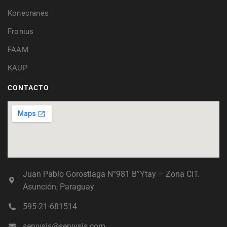
Konecranes
Fronius
FAAM
KAUP
CONTACTO
Juan Pablo Gorostiaga N°981 B°Ytay – Zona CIT.
Asunción, Paraguay
595-21-681514
servysis@servysis.com