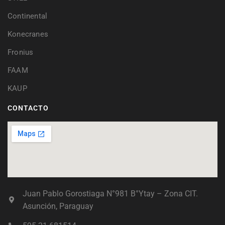
Continental
Konecranes
Fronius
FAAM
KAUP
CONTACTO
Juan Pablo Gorostiaga N°981 B°Ytay – Zona CIT.
Asunción, Paraguay