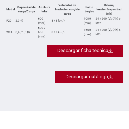
Velocidad de
Batería,
Capacidad de
Anchura
Radio
Model
traslación con/sin
tensión/capacidad
carga/Carga
total
de giro
carga
(5 h)
600
1080
24 / 200 (V)/(Ah) o.
P20
2,0 (t)
8 / 8 km/h
(mm)
(mm)
kWh
600 /
1660
24 / 200 (V)/(Ah) o.
W04
0,4 / 1,0 (t)
636
8 / 8 km/h
(mm)
kWh
(mm)
Descargar ficha técnica
Descargar catálogo